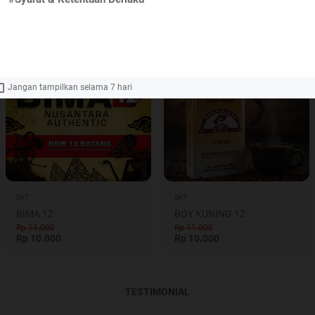
Rp 16.000
Rp 12.000
TERLARIS
Jangan tampilkan selama
7
hari
SKT
SKT
BIMA 12
BOY KUNING 12
Rp 11.000
Rp 11.000
Rp 10.000
Rp 10.000
TESTIMONIAL