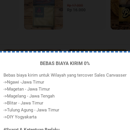
Rp 17.000
Rp 16.000
BARU
BARU
BEBAS BIAYA KIRIM 0%
Bebas biaya kirim untuk Wilayah yang tercover Sales Canvasser
->Ngawi -Jawa Timur
->Magetan - Jawa Timur
->Magelang - Jawa Tengah
->Blitar - Jawa Timur
->Tulung Agung - Jawa Timur
->DIY Yogyakarta
SKT
SKT
YAHU
BOY 16
Rp 17.000
Rp 13.000
#Syarat & Ketentuan Berlaku