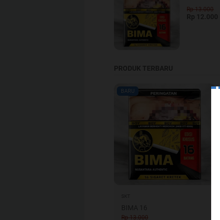
Rp 13.000
Rp 12.000
PRODUK TERBARU
BARU
SKT
BIMA 16
Rp 13.000