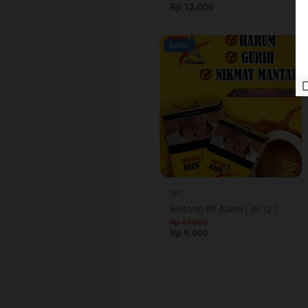
Rp 12.000
BARU
SKT
Bintang 88 Alami ( isi 12 )
Rp 10.000
Rp 9.000